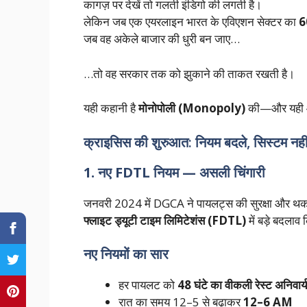
कागज़ पर देखें तो गलती इंडिगो की लगती है।
लेकिन जब एक एयरलाइन भारत के एविएशन सेक्टर का
6
जब वह अकेले बाजार की धुरी बन जाए…
…तो वह सरकार तक को झुकाने की ताकत रखती है।
यही कहानी है
मोनोपोली (Monopoly)
की—और यही आ
क्राइसिस की शुरुआत: नियम बदले, सिस्टम नही
1. नए FDTL नियम — असली चिंगारी
जनवरी 2024 में DGCA ने पायलट्स की सुरक्षा और थका
फ्लाइट ड्यूटी टाइम लिमिटेशंस (FDTL)
में बड़े बदलाव
नए नियमों का सार
हर पायलट को
48 घंटे का वीकली रेस्ट अनिवार्य
रात का समय 12–5 से बढ़ाकर
12–6 AM