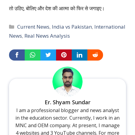
तो उठिए, बोलिए और देश की आत्मा को फिर से जगाइए।
Categories
Current News
,
India vs Pakistan
,
International
News
,
Real News Analysis
Er. Shyam Sundar
I am a professional blogger and news analyst
in the education sector. Currently, I work in an
MNC and OEM company. At present, I manage
4 websites and 3 YouTube channels. For more