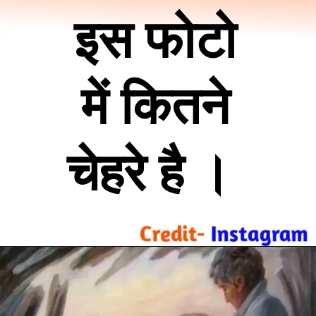
इस फोटो
में कितने
चेहरे है ।